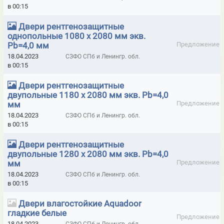
в 00:15
ГЕРМЕТИКИ ГИДРОИЗОЛЯЦИОННЫЕ TPH WATERPROOFING
SYSTEMS
Двери рентгенозащитные
однопольные 1080 х 2080 мм экв.
ГЕРМЕТИКИ КРОВЕЛЬНЫЕ И ГИДРОИЗОЛЯЦИОННЫЕ ИННОТЕХ
Pb=4,0 мм
Предложение
ГЕРМЕТИКИ КРОНБИЛД
ГЕРМЕТИКИ ОГНЕЗАЩИТНЫЕ
18.04.2023
СЗФО СПб и Ленингр. обл.
в 00:15
ГЕРМЕТИКИ ОГНЕСТОЙКИЕ СИЛОТЕРМ
Двери рентгенозащитные
ГЕРМЕТИКИ ОТТО-CHEMIE
ГЕРМЕТИКИ ОТТО-ХИМИЯ
двупольные 1180 х 2080 мм экв. Pb=4,0
мм
Предложение
ГЕРМЕТИКИ ПЕНТЭЛАСТ
ГЕРМЕТИКИ ПРОТИВОПОЖАРНЫЕ
18.04.2023
СЗФО СПб и Ленингр. обл.
в 00:15
ГЕРМЕТИКИ, КЛЕЙ COSMOFEN
Двери рентгенозащитные
ГЕРМЕТИКИ, ПЕНА МОНТАЖНАЯ, ИНСТРУМЕНТ HILTI
двупольные 1280 х 2080 мм экв. Pb=4,0
мм
Предложение
ДВЕРИ ENDURO ДЛЯ БОЛЬНИЧНЫХ ПАЛАТ, МЕДИЦИНСКИХ
УЧРЕЖДЕНИЙ
18.04.2023
СЗФО СПб и Ленингр. обл.
в 00:15
ДВЕРИ ВЛАГОСТОЙКИЕ AQVA
Двери влагостойкие Aquadoor
ДВЕРИ ВЛАГОСТОЙКИЕ КОМПОЗИТНЫЕ КАПЕЛЬ (KAPELLI)
гладкие белые
Предложение
18.04.2023