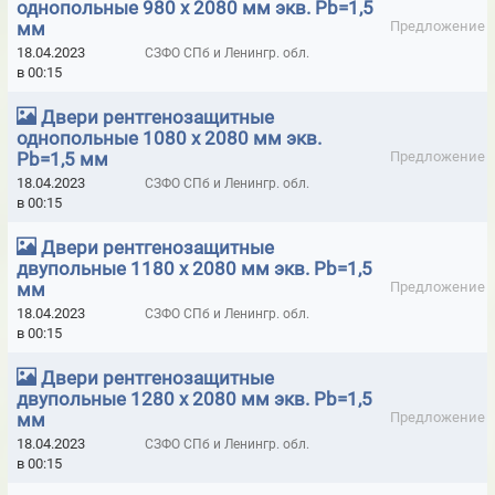
однопольные 980 х 2080 мм экв. Pb=1,5
мм
Предложение
ЗАЗЕМЛЕНИЯ ПЕРЕНОСНЫЕ ПОДСТАНЦИОННЫЕ ЗПП ДО 220 КВТ
18.04.2023
СЗФО СПб и Ленингр. обл.
в 00:15
ЗАЗЕМЛЕНИЯ ПЕРЕНОСНЫЕ ПОДСТАНЦИОННЫЕ ЗПП ДО 35 КВТ
Двери рентгенозащитные
ИЗМЕРИТЕЛИ РАССТОЯНИЯ УЛЬТРАЗВУКОВЫЕ
однопольные 1080 х 2080 мм экв.
КЛАПАНЫ ДЛЯ ПОЖАРНЫХ ШКАФОВ ДИНАРМ
Pb=1,5 мм
Предложение
18.04.2023
СЗФО СПб и Ленингр. обл.
КЛЕЙ PENOSIL ХОЛОДНАЯ СВАРКА
в 00:15
КЛЕЙ ДЛЯ ТРУБ ИЗ ПВХ TANGIT PVC-U
КЛЕЙ МОМЕНТ
Двери рентгенозащитные
двупольные 1180 х 2080 мм экв. Pb=1,5
КЛЕЙ ЭПОКСИДНЫЙ ADHESOL ДВУХКОМПОНЕНТНЫЙ
мм
Предложение
18.04.2023
КЛЕЙ ЭПОКСИДНЫЙ ADHESOL ОДНОКОМПОНЕНТНЫЙ
СЗФО СПб и Ленингр. обл.
в 00:15
КЛЕЙ ЭПОКСИДНЫЙ ARALDITE
Двери рентгенозащитные
КЛЕЙ ЭПОКСИДНЫЙ RUBOND ДВУХКОМПОНЕНТНЫЙ
двупольные 1280 х 2080 мм экв. Pb=1,5
мм
Предложение
КЛЕЙ ЭПОКСИДНЫЙ RUBOND ОДНОКОМПОНЕНТНЫЙ
18.04.2023
СЗФО СПб и Ленингр. обл.
в 00:15
КЛЕЙ ЭПОКСИДНЫЙ ХОЛОДНАЯ СВАРКА "АЛМАЗ"