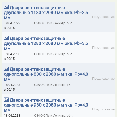
Двери рентгенозащитные
ВИБРОМЕТРЫ - ПРИБОРЫ МГНОВЕННОЙ ОЦЕНКИ СОСТОЯНИЯ
двупольные 1180 х 2080 мм экв. Pb=3,5
ПОДШИПНИКОВ
мм
Предложение
ГАЗОАНАЛИЗАТОРЫ ALTAIR
ГАЗОСИГНАЛИЗАТОРЫ
18.04.2023
СЗФО СПб и Ленингр. обл.
в 00:15
ГЕРМЕТИК КРОВЕЛЬНЫЙ И ГИДРОИЗОЛЯЦИОННЫЙ ELAPROOF
(ФИНЛЯНДИЯ)
Двери рентгенозащитные
двупольные 1280 х 2080 мм экв. Pb=3,5
ГЕРМЕТИКИ HILTI
ГЕРМЕТИКИ ISO-CHEMICALS
мм
Предложение
18.04.2023
СЗФО СПб и Ленингр. обл.
ГЕРМЕТИКИ LOCTITE
ГЕРМЕТИКИ MAKROFIX МОРОЗОСТОЙКИЕ
в 00:15
ГЕРМЕТИКИ MAKROFLEX
ГЕРМЕТИКИ MAPURA
Двери рентгенозащитные
однопольные 880 х 2080 мм экв. Pb=4,0
ГЕРМЕТИКИ MASTERFIX
ГЕРМЕТИКИ MASTERSIL
мм
Предложение
ГЕРМЕТИКИ PENOSIL
ГЕРМЕТИКИ RAMSAUER
18.04.2023
СЗФО СПб и Ленингр. обл.
в 00:15
ГЕРМЕТИКИ SILA PRO
ГЕРМЕТИКИ SOUDAL
Двери рентгенозащитные
ГЕРМЕТИКИ TREMCO ILLBRUCK
однопольные 980 х 2080 мм экв. Pb=4,0
мм
Предложение
ГЕРМЕТИКИ U-SEAL (NPT SRL, ИТАЛИЯ)
18.04.2023
СЗФО СПб и Ленингр. обл.