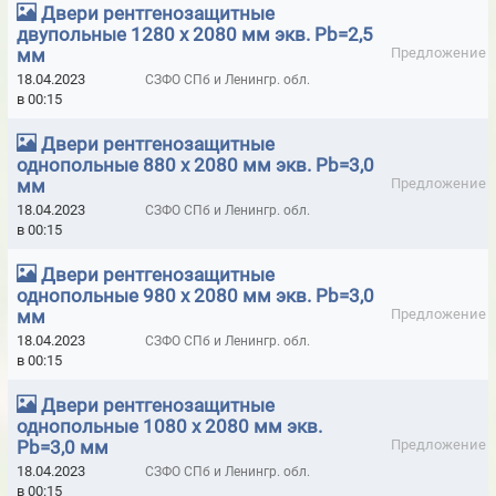
Двери рентгенозащитные
КЛЕЩИ ТОКОИЗМЕРИТЕЛЬНЫЕ
двупольные 1280 х 2080 мм экв. Pb=2,5
мм
Предложение
КОМБИНЕЗОНЫ ОДНОРАЗОВЫЕ ROSSAFE
18.04.2023
СЗФО СПб и Ленингр. обл.
КОМБИНЕЗОНЫ ОДНОРАЗОВЫЕ КАСПЕР
в 00:15
КОМПЛЕКТЫ СРЕДСТВ ЗАЩИТЫ ДО 1000В
Двери рентгенозащитные
однопольные 880 х 2080 мм экв. Pb=3,0
КОМПЛЕКТЫ СРЕДСТВ ЗАЩИТЫ СВЫШЕ 1000В
мм
Предложение
18.04.2023
СЗФО СПб и Ленингр. обл.
КОРОБКИ МОНТАЖНЫЕ ОГНЕСТОЙКИЕ IP41
в 00:15
ЛИЦЕВЫЕ ЧАСТИ К ПРОТИВОГАЗАМ ППФ-5
МАСКИ ЗАЩИТНЫЕ
Двери рентгенозащитные
однопольные 980 х 2080 мм экв. Pb=3,0
МАСКИ И ПОЛУМАСКИ 3M
мм
Предложение
МАСКИ МЕДИЦИНСКИЕ И ГИГИЕНИЧЕСКИЕ
18.04.2023
СЗФО СПб и Ленингр. обл.
в 00:15
МАСКИ ПОЛНОЛИЦЕВЫЕ БРИЗ
Двери рентгенозащитные
МАТЕРИАЛЫ КРОВЕЛЬНЫЕ ЭЛАСТОМЕРИК
однопольные 1080 х 2080 мм экв.
Pb=3,0 мм
Предложение
МАТЫ КРЕМНЕЗЕМНЫЕ ИГЛОПРОБИВНЫЕ ТЕПЛОИЗОЛЯЦИОННЫЕ
18.04.2023
СЗФО СПб и Ленингр. обл.
SUPERSILKA (КРЕМНЕЗЕМНЫЙ МАТ БЕЗ ПРОШИВКИ НИТЬЮ)
в 00:15