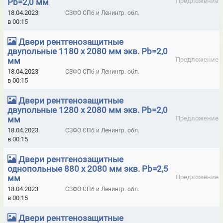
Pb=2,0 мм
Предложение
ОРОСИТЕЛИ СПРИНКЛЕРНЫЕ ДИНАРМ
18.04.2023
СЗФО СПб и Ленингр. обл.
в 00:15
ОРОСИТЕЛИ ТОНКОРАСПЫЛЕННОЙ ВОДЫ "АКВА-ГЕФЕСТ"
Двери рентгенозащитные
ОРОСИТЕЛИ УНИВЕРСАЛЬНЫЕ
ПЕНА МОНТАЖНАЯ GOLDIFOAM
двупольные 1180 х 2080 мм экв. Pb=2,0
мм
Предложение
ПЕНА МОНТАЖНАЯ HILTI
ПЕНА МОНТАЖНАЯ ISO-CHEMICALS
18.04.2023
СЗФО СПб и Ленингр. обл.
ПЕНА МОНТАЖНАЯ LOCTITE
ПЕНА МОНТАЖНАЯ MAKROFLEX
в 00:15
ПЕНА МОНТАЖНАЯ PROFFLEX
Двери рентгенозащитные
двупольные 1280 х 2080 мм экв. Pb=2,0
ПЕНА МОНТАЖНАЯ ТЕХНОНИКОЛЬ
мм
Предложение
18.04.2023
СЗФО СПб и Ленингр. обл.
ПЕНЫ МОНТАЖНЫЕ DEN BRAVEN
ПЕНЫ МОНТАЖНЫЕ FOME PRO
в 00:15
ПЕНЫ МОНТАЖНЫЕ MAKROFIX
ПЕНЫ МОНТАЖНЫЕ PENOSIL
Двери рентгенозащитные
однопольные 880 х 2080 мм экв. Pb=2,5
ПЕНЫ МОНТАЖНЫЕ RAPID
ПЕНЫ МОНТАЖНЫЕ SOUDAL
мм
Предложение
ПЕНЫ МОНТАЖНЫЕ TREMCO ILLBRUCK
18.04.2023
СЗФО СПб и Ленингр. обл.
в 00:15
ПЕНЫ МОНТАЖНЫЕ ОГНЕСТОЙКИЕ
Двери рентгенозащитные