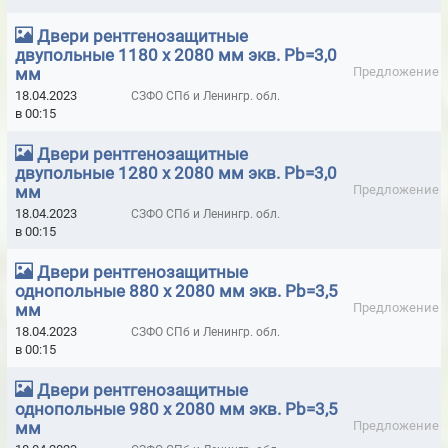
МАТЫ ТЕПЛОЗВУКОИЗОЛЯЦИОННЫЕ МАРКИ STOPHEAT
Двери рентгенозащитные
двупольные 1180 х 2080 мм экв. Pb=3,0
МАТЫ ТЕПЛОЗВУКОИЗОЛЯЦИОННЫЕ МАРОК АТМ И БЗМ
мм
Предложение
МОДУЛИ ПОЖАРОТУШЕНИЯ BONTEL
18.04.2023
СЗФО СПб и Ленингр. обл.
в 00:15
МОДУЛИ ПОРОШКОВОГО ПОЖАРОТУШЕНИЯ (АВТОНОМНЫЕ) ДЛЯ
ЧАСТНОГО СЕКТОРА (КОТТЕДЖИ, ДОМА, ДАЧИ, ГАРАЖИ И Т.П.)
Двери рентгенозащитные
двупольные 1280 х 2080 мм экв. Pb=3,0
МОДУЛИ ПОРОШКОВОГО ПОЖАРОТУШЕНИЯ БУРАН
мм
Предложение
18.04.2023
СЗФО СПб и Ленингр. обл.
МОДУЛИ ПОРОШКОВОГО ПОЖАРОТУШЕНИЯ ТУНГУС
в 00:15
НАБОРЫ ДИЭЛЕКТРИЧЕСКИХ ИНСТРУМЕНТОВ
Двери рентгенозащитные
однопольные 880 х 2080 мм экв. Pb=3,5
НАБОРЫ ИНСТРУМЕНТОВ РЕЛЕЙЩИКА ДЛЯ СЛУЖБ РЗА
мм
Предложение
НАКЛАДКИ И КОЛПАКИ ЭЛЕКТРОИЗОЛИРУЮЩИЕ
18.04.2023
СЗФО СПб и Ленингр. обл.
в 00:15
ОПОВЕЩАТЕЛИ СВЕТОВЫЕ ИЗ НЕРЖАВЕЮЩЕЙ СТАЛИ
Двери рентгенозащитные
ОПОВЕЩАТЕЛИ СВЕТОДИОДНЫЕ
однопольные 980 х 2080 мм экв. Pb=3,5
мм
Предложение
ОРОСИТЕЛИ TYCO ГОРИЗОНТАЛЬНЫЕ