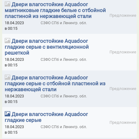
Двери влагостойкие Aquadoor
маятниковые гладкие белые с отбойной
ПЕРЧАТКИ MANIPULA ДЛЯ ЗАЩИТЫ ОТ ТОКСИЧНЫХ ВЕЩЕСТВ,
пластиной из нержавеющей стали
Предложение
КИСЛОТ И ЩЕЛОЧЕЙ
18.04.2023
СЗФО СПб и Ленингр. обл.
ПЕРЧАТКИ THINSULATE (ТИНСУЛЕЙТ) 3М С УТЕПЛИТЕЛЕМ
в 00:15
ПЕРЧАТКИ БИС
ПЕРЧАТКИ ДИГГЕР
Двери влагостойкие Aquadoor
гладкие серые с вентиляционной
ПЕРЧАТКИ И НАРУКАВНИКИ КЕВЛАРОВЫЕ
решеткой
Предложение
18.04.2023
СЗФО СПб и Ленингр. обл.
ПЕРЧАТКИ КОЛЬЧУЖНЫЕ
ПЕРЧАТКИ НЕЙЛОНОВЫЕ
в 00:15
ПЕРЧАТКИ НИТРИЛОВЫЕ
Двери влагостойкие Aquadoor
гладкие серые с отбойной пластиной из
ПЕРЧАТКИ ХЛОПЧАТОБУМАЖНЫЕ С ПВХ
нержавеющей стали
Предложение
ПИСТОЛЕТЫ ДЛЯ МОНТАЖНОЙ ПЕНЫ И ГЕРМЕТИКА
18.04.2023
СЗФО СПб и Ленингр. обл.
в 00:15
ПОЛУМАСКИ ELIPSE
ПОЛУМАСКИ MOLDEX
Двери влагостойкие Aquadoor
ПРЕОБРАЗОВАТЕЛИ НАПРЯЖЕНИЯ МАП SIN ЭНЕРГИЯ PRO С
гладкие серые
Предложение
12В/24В/48В НА 220В
18.04.2023
СЗФО СПб и Ленингр. обл.
в 00:15
ПРОТИВОГАЗЫ ПРОМЫШЛЕННЫЕ ФИЛЬТРУЮЩИЕ ППФ-5Б