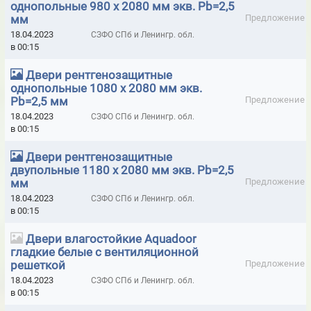
ПЕРЕНОСНЫЕ ОГНЕТУШИТЕЛИ BONTEL
однопольные 980 х 2080 мм экв. Pb=2,5
мм
Предложение
ПЕРЕНОСНЫЕ ПРИБОРЫ КОНТРОЛЯ ВЫХЛОПНЫХ ГАЗОВ ДВС
18.04.2023
СЗФО СПб и Ленингр. обл.
в 00:15
ПЕРЧАТКИ ANSELL
Двери рентгенозащитные
ПЕРЧАТКИ ANSELL ДЛЯ МЕХАНИЧЕСКИХ РАБОТ
однопольные 1080 х 2080 мм экв.
Pb=2,5 мм
Предложение
ПЕРЧАТКИ ANSELL ЛАБОРАТОРНЫЕ
18.04.2023
СЗФО СПб и Ленингр. обл.
ПЕРЧАТКИ ANSELL ХИМИЧЕСКИ СТОЙКИЕ
в 00:15
ПЕРЧАТКИ ELEMENTA
Двери рентгенозащитные
двупольные 1180 х 2080 мм экв. Pb=2,5
ПЕРЧАТКИ MANIPULA ДЛЯ ЗАЩИТЫ ОТ МЕХАНИЧЕСКИХ
мм
Предложение
ВОЗДЕЙСТВИЙ
18.04.2023
СЗФО СПб и Ленингр. обл.
в 00:15
ПЕРЧАТКИ MANIPULA ДЛЯ ЗАЩИТЫ ОТ НЕФТЕПРОДУКТОВ,
МАСЕЛ И ЖИРОВ
Двери влагостойкие Aquadoor
гладкие белые с вентиляционной
ПЕРЧАТКИ MANIPULA ДЛЯ ЗАЩИТЫ ОТ ПОВЫШЕННЫХ/
решеткой
Предложение
ПОНИЖЕННЫХ ТЕМПЕРАТУР, ИСКР И БРЫЗГ МЕТАЛЛА
18.04.2023
СЗФО СПб и Ленингр. обл.
в 00:15
ПЕРЧАТКИ MANIPULA ДЛЯ ЗАЩИТЫ ОТ ПОНИЖЕННЫХ
ТЕМПЕРАТУР