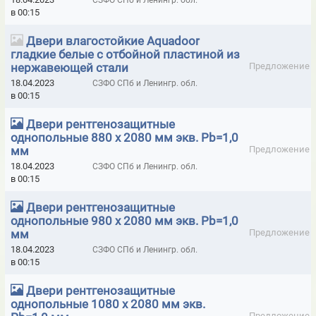
СЗФО СПб и Ленингр. обл.
ДВЕРИ КАПЕЛЬ (KAPELLI UNIVERSAL)
в 00:15
ДВЕРИ КАПЕЛЬ (KAPELLI) CLASSIC ГЛАДКИЕ БЕЛЫЕ
Двери влагостойкие Aquadoor
гладкие белые с отбойной пластиной из
ДВЕРИ КАПЕЛЬ (KAPELLI) CLASSIC ГЛАДКИЕ В ПЛЕНКЕ
нержавеющей стали
Предложение
ДВЕРИ КАПЕЛЬ (KAPELLI) CLASSIC ГЛАДКИЕ МОНОКОЛОР
18.04.2023
СЗФО СПб и Ленингр. обл.
в 00:15
ДВЕРИ КАПЕЛЬ (KAPELLI) CONNECT
Двери рентгенозащитные
ДВЕРИ МОД. MUK RTG РЕНТГЕНОЗАЩИТНЫЕ С РЕГУЛИРУЕМОЙ
однопольные 880 х 2080 мм экв. Pb=1,0
АЛЮМ.КОРОБКОЙ
мм
Предложение
18.04.2023
СЗФО СПб и Ленингр. обл.
ДВЕРИ ПРОИЗВОДСТВА MUOVIUS OY (ФИНЛЯНДИЯ)
в 00:15
ДИЭЛЕКТРИЧЕСКИЕ БОТЫ, ГАЛОШИ
Двери рентгенозащитные
однопольные 980 х 2080 мм экв. Pb=1,0
ДИЭЛЕКТРИЧЕСКИЕ КОВРЫ, ДОРОЖКИ
мм
Предложение
ДИЭЛЕКТРИЧЕСКИЕ НОЖНИЦЫ
18.04.2023
СЗФО СПб и Ленингр. обл.
в 00:15
ДИЭЛЕКТРИЧЕСКИЕ ПЕРЧАТКИ
Двери рентгенозащитные
ДИЭЛЕКТРИЧЕСКИЕ ПОДМОСТИ
однопольные 1080 х 2080 мм экв.
Предложение