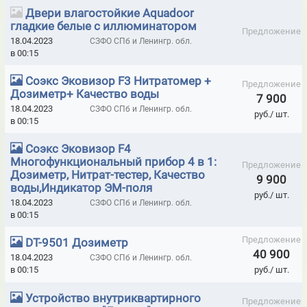
Двери влагостойкие Aquadoor
ПРОТИВОГАЗЫ ПРОМЫШЛЕННЫЕ ФИЛЬТРУЮЩИЕ ППФ-5М
гладкие белые с иллюминатором
Предложение
ПРОТИВОГАЗЫ ПРОМЫШЛЕННЫЕ ФИЛЬТРУЮЩИЕ ППФ-5С
18.04.2023
СЗФО СПб и Ленингр. обл.
в 00:15
ПРОТИВОПОЖАРНЫЕ ПОДУШКИ
Соэкс Эковизор F3 Нитратомер +
Предложение
РАСПЫЛИТЕЛИ ТОНКОРАСПЫЛЕННОЙ ВОДЫ "АКВА-ГЕФЕСТ"
Дозиметр+ Качество воды
7 900
18.04.2023
СЗФО СПб и Ленингр. обл.
РЕНТГЕНОЗАЩИТНЫЕ ДВЕРИ ЭКВ. PB=0,5 ММ
руб./ шт.
в 00:15
РЕНТГЕНОЗАЩИТНЫЕ ДВЕРИ ЭКВ. PB=1,0 ММ
Соэкс Эковизор F4
Многофункциональный прибор 4 в 1:
РЕНТГЕНОЗАЩИТНЫЕ ДВЕРИ ЭКВ. PB=1,5 ММ
Предложение
Дозиметр, Нитрат-тестер, Качество
9 900
воды,Индикатор ЭМ-поля
РЕНТГЕНОЗАЩИТНЫЕ ДВЕРИ ЭКВ. PB=2,0 ММ
руб./ шт.
18.04.2023
СЗФО СПб и Ленингр. обл.
РЕНТГЕНОЗАЩИТНЫЕ ДВЕРИ ЭКВ. PB=2,5 ММ
в 00:15
РЕНТГЕНОЗАЩИТНЫЕ ДВЕРИ ЭКВ. PB=3,0 ММ
Предложение
DT-9501 Дозиметр
40 900
18.04.2023
СЗФО СПб и Ленингр. обл.
РЕНТГЕНОЗАЩИТНЫЕ ДВЕРИ ЭКВ. PB=3,5 ММ
в 00:15
руб./ шт.
РЕНТГЕНОЗАЩИТНЫЕ ДВЕРИ ЭКВ. PB=4,0 ММ
Устройство внутриквартирного
Предложение