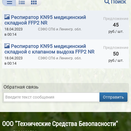
Поиск
БАРИТОВЫЕ ПАНЕЛИ ДЛЯ РЕНТГЕНКАБИНЕТОВ
Респиратор KN95 медицинский
ВИБРОМЕТРЫ - ПРИБОРЫ МГНОВЕННОЙ ОЦЕНКИ СОСТОЯНИЯ
Предложение
складной FFP2 NR
45
ПОДШИПНИКОВ
18.04.2023
СЗФО СПб и Ленингр. обл.
руб./ шт.
в 00:14
ГАЗОАНАЛИЗАТОРЫ ALTAIR
ГАЗОСИГНАЛИЗАТОРЫ
Респиратор KN95 медицинский
ГЕРМЕТИК КРОВЕЛЬНЫЙ И ГИДРОИЗОЛЯЦИОННЫЙ ELAPROOF
Предложение
складной с клапаном выдоха FFP2 NR
(ФИНЛЯНДИЯ)
50
18.04.2023
СЗФО СПб и Ленингр. обл.
руб./ шт.
ГЕРМЕТИКИ HILTI
ГЕРМЕТИКИ ISO-CHEMICALS
в 00:14
ГЕРМЕТИКИ LOCTITE
ГЕРМЕТИКИ MAKROFIX МОРОЗОСТОЙКИЕ
ГЕРМЕТИКИ MAKROFLEX
ГЕРМЕТИКИ MAPURA
Обратная связь
ГЕРМЕТИКИ MASTERFIX
ГЕРМЕТИКИ MASTERSIL
Отправить
ГЕРМЕТИКИ PENOSIL
ГЕРМЕТИКИ RAMSAUER
ГЕРМЕТИКИ SILA PRO
ГЕРМЕТИКИ SOUDAL
ООО "Технические Средства Безопасности"
ГЕРМЕТИКИ TREMCO ILLBRUCK