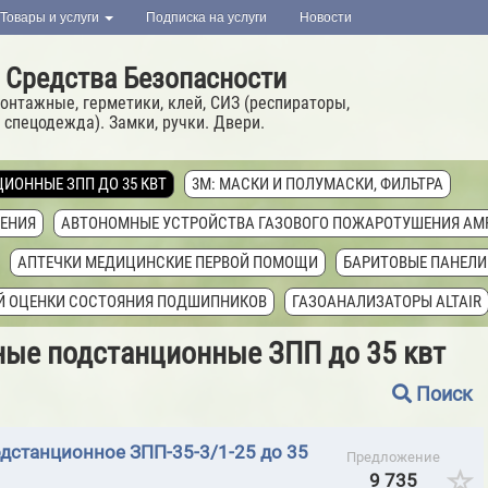
Товары и услуги
Подписка на услуги
Новости
 Средства Безопасности
онтажные, герметики, клей, СИЗ (респираторы,
 спецодежда). Замки, ручки. Двери.
ИОННЫЕ ЗПП ДО 35 КВТ
3M: МАСКИ И ПОЛУМАСКИ, ФИЛЬТРА
ЕНИЯ
АВТОНОМНЫЕ УСТРОЙСТВА ГАЗОВОГО ПОЖАРОТУШЕНИЯ AM
АПТЕЧКИ МЕДИЦИНСКИЕ ПЕРВОЙ ПОМОЩИ
БАРИТОВЫЕ ПАНЕЛИ
ОЙ ОЦЕНКИ СОСТОЯНИЯ ПОДШИПНИКОВ
ГАЗОАНАЛИЗАТОРЫ ALTAIR
ЛЯЦИОННЫЙ ELAPROOF (ФИНЛЯНДИЯ)
ГЕРМЕТИКИ HILTI
ГЕРМЕТИ
ые подстанционные ЗПП до 35 квт
AKROFIX МОРОЗОСТОЙКИЕ
ГЕРМЕТИКИ MAKROFLEX
ГЕРМЕТИКИ 
Поиск
 PENOSIL
ГЕРМЕТИКИ RAMSAUER
ГЕРМЕТИКИ SILA PRO
ГЕРМЕ
дстанционное ЗПП-35-3/1-25 до 35
ЕТИКИ U-SEAL (NPT SRL, ИТАЛИЯ)
ГЕРМЕТИКИ ГИДРОИЗОЛЯЦИОННЫ
Предложение
9 735