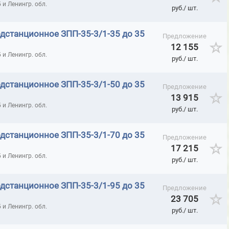
ОЛЯЦИОННЫЕ ИННОТЕХ
ГЕРМЕТИКИ КРОНБИЛД
ГЕРМЕТИКИ ОГН
и Ленингр. обл.
руб./ шт.
ГЕРМЕТИКИ ОТТО-CHEMIE
ГЕРМЕТИКИ ОТТО-ХИМИЯ
ГЕРМЕТИ
дстанционное ЗПП-35-3/1-35 до 35
Предложение
ЕРМЕТИКИ, КЛЕЙ COSMOFEN
ГЕРМЕТИКИ, ПЕНА МОНТАЖНАЯ, ИНСТРУ
12 155
и Ленингр. обл.
руб./ шт.
ЛАТ, МЕДИЦИНСКИХ УЧРЕЖДЕНИЙ
ДВЕРИ ВЛАГОСТОЙКИЕ AQVA
КАПЕЛЬ (KAPELLI)
ДВЕРИ КАПЕЛЬ (KAPELLI UNIVERSAL)
дстанционное ЗПП-35-3/1-50 до 35
Предложение
АДКИЕ БЕЛЫЕ
ДВЕРИ КАПЕЛЬ (KAPELLI) CLASSIC ГЛАДКИЕ В ПЛЕНКЕ
13 915
и Ленингр. обл.
руб./ шт.
ЛАДКИЕ МОНОКОЛОР
ДВЕРИ КАПЕЛЬ (KAPELLI) CONNECT
ИТНЫЕ С РЕГУЛИРУЕМОЙ АЛЮМ.КОРОБКОЙ
ДВЕРИ ПРОИЗВОДСТВА M
дстанционное ЗПП-35-3/1-70 до 35
Предложение
17 215
ДИЭЛЕКТРИЧЕСКИЕ КОВРЫ, ДОРОЖКИ
ДИЭЛЕКТРИЧЕСКИЕ НОЖН
и Ленингр. обл.
руб./ шт.
ЭЛЕКТРИЧЕСКИЕ ПОДСТАВКИ
ДИЭЛЕКТРИЧЕСКИЕ СРЕДСТВА ЗАЩ
дстанционное ЗПП-35-3/1-95 до 35
ОБОРЫ К ДВЕРЯМ КАПЕЛЬ
ДОЗИМЕТРЫ- РАДИОМЕТРЫ БЫТОВЫЕ
Предложение
23 705
ИОНАЛЬНЫЕ
ЗАЗЕМЛЕНИЯ ПЕРЕНОСНЫЕ ЛИНЕЙНЫЕ ДО 1 КВТ
и Ленингр. обл.
руб./ шт.
ДО 10 КВТ
ЗАЗЕМЛЕНИЯ ПЕРЕНОСНЫЕ ЛИНЕЙНЫЕ ДО 110 КВТ