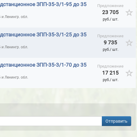
дстанционное ЗПП-35-3/1-95 до 35
Предложение
ДО 220 КВТ
ЗАЗЕМЛЕНИЯ ПЕРЕНОСНЫЕ ЛИНЕЙНЫЕ ДО 35 КВТ
23 705
и Ленингр. обл.
руб./ шт.
ИОННЫЕ ЗПП ДО 1 КВТ
ЗАЗЕМЛЕНИЯ ПЕРЕНОСНЫЕ ПОДСТАНЦИОННЫ
ИОННЫЕ ЗПП ДО 15 КВТ
ЗАЗЕМЛЕНИЯ ПЕРЕНОСНЫЕ ПОДСТАНЦИОНН
дстанционное ЗПП-35-3/1-25 до 35
Предложение
УКОВЫЕ
КЛАПАНЫ ДЛЯ ПОЖАРНЫХ ШКАФОВ ДИНАРМ
КЛЕЙ PEN
9 735
и Ленингр. обл.
руб./ шт.
КЛЕЙ МОМЕНТ
КЛЕЙ ЭПОКСИДНЫЙ ADHESOL ДВУХКОМПОНЕНТН
КОМПОНЕНТНЫЙ
КЛЕЙ ЭПОКСИДНЫЙ ARALDITE
КЛЕЙ ЭПОКСИДН
дстанционное ЗПП-35-3/1-70 до 35
Предложение
17 215
ОМПОНЕНТНЫЙ
КЛЕЙ ЭПОКСИДНЫЙ ХОЛОДНАЯ СВАРКА "АЛМАЗ"
и Ленингр. обл.
руб./ шт.
FE
КОМБИНЕЗОНЫ ОДНОРАЗОВЫЕ КАСПЕР
КОМПЛЕКТЫ СРЕДСТВ
 1000В
КОРОБКИ МОНТАЖНЫЕ ОГНЕСТОЙКИЕ IP41
ЛИЦЕВЫЕ ЧА
МАСКИ 3M
МАСКИ МЕДИЦИНСКИЕ И ГИГИЕНИЧЕСКИЕ
МАСКИ ПО
РИК
Отправить
Е ТЕПЛОИЗОЛЯЦИОННЫЕ SUPERSILKA (КРЕМНЕЗЕМНЫЙ МАТ БЕЗ ПРО