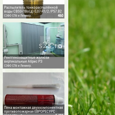
ЕЗАЩИТНЫЕ
Распылитель тонкораспылённой
воды CBS0-ПВо(д) 0,07-R1/2 /Р57.В2
КИ ПЕНТЭЛАСТ
-«Аква-Гефест»
460
СЗФО СПб и Ленингр.
обл.
МЕНТ HILTI
Рентгенозащитные жалюзи
вертикальные Абрис РЗ
СЗФО СПб и Ленингр.
UOVIUS OY (ФИНЛЯНДИЯ)
обл.
ИЦЫ
ДИЭЛЕКТРИЧЕСКИЕ ПЕРЧАТКИ
ИТЫ
Пена монтажная двухкомпонентная
противопожарная ЕВРОРЕСУРС