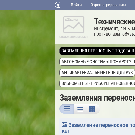
Войти
Зарегистрироваться
Технические
Инструмент, пены м
противогазы, обувь,
ЗАЗЕМЛЕНИЯ ПЕРЕНОСНЫЕ ПОДСТАНЦ
АВТОНОМНЫЕ СИСТЕМЫ ПОЖАРОТУШ
АНТИБАКТЕРИАЛЬНЫЕ ГЕЛИ ДЛЯ РУК
ВИБРОМЕТРЫ - ПРИБОРЫ МГНОВЕНН
ГЕРМЕТИК КРОВЕЛЬНЫЙ И ГИДРОИЗО
Заземления переносн
ГЕРМЕТИКИ LOCTITE
ГЕРМЕТИКИ M
ГЕРМЕТИКИ MASTERSIL
ГЕРМЕТИКИ
Заземление переносное по
ГЕРМЕТИКИ TREMCO ILLBRUCK
ГЕРМ
квт