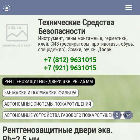
Нави
Технические Средства
Безопасности
Инструмент, пены монтажные, герметики,
клей, СИЗ (респираторы, противогазы, обувь,
спецодежда). Замки, ручки. Двери.
+7 (812) 9631015
+7 (921) 9631015
РЕНТГЕНОЗАЩИТНЫЕ ДВЕРИ ЭКВ. PB=2,5 ММ
3M: МАСКИ И ПОЛУМАСКИ, ФИЛЬТРА
АВТОНОМНЫЕ СИСТЕМЫ ПОЖАРОТУШЕНИЯ
АВТОНОМНЫЕ УСТРОЙСТВА ГАЗОВОГО ПОЖАРОТУШЕНИЯ AMFE
АНТИБАКТЕРИАЛЬНЫЕ ГЕЛИ ДЛЯ РУК
Рентгенозащитные двери экв.
Pb=2,5 мм
АПТЕЧКИ МЕДИЦИНСКИЕ ПЕРВОЙ ПОМОЩИ