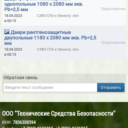
однопольные 1080 х 2080 мм экв.
ГЕРМЕТИКИ U-SEAL (NPT SRL, ИТАЛИЯ)
Pb=2,5 мм
Предложение
ГЕРМЕТИКИ ГИДРОИЗОЛЯЦИОННЫЕ TPH WATERPROOFING
18.04.2023
СЗФО СПб и Ленингр. обл.
в 00:15
SYSTEMS
ГЕРМЕТИКИ КРОВЕЛЬНЫЕ И ГИДРОИЗОЛЯЦИОННЫЕ ИННОТЕХ
Двери рентгенозащитные
двупольные 1180 х 2080 мм экв. Pb=2,5
ГЕРМЕТИКИ КРОНБИЛД
ГЕРМЕТИКИ ОГНЕЗАЩИТНЫЕ
мм
Предложение
18.04.2023
СЗФО СПб и Ленингр. обл.
ГЕРМЕТИКИ ОГНЕСТОЙКИЕ СИЛОТЕРМ
в 00:15
ГЕРМЕТИКИ ОТТО-CHEMIE
ГЕРМЕТИКИ ОТТО-ХИМИЯ
ГЕРМЕТИКИ ПЕНТЭЛАСТ
ГЕРМЕТИКИ ПРОТИВОПОЖАРНЫЕ
Обратная связь
ГЕРМЕТИКИ, КЛЕЙ COSMOFEN
Отправить
ГЕРМЕТИКИ, ПЕНА МОНТАЖНАЯ, ИНСТРУМЕНТ HILTI
ДВЕРИ ENDURO ДЛЯ БОЛЬНИЧНЫХ ПАЛАТ, МЕДИЦИНСКИХ
УЧРЕЖДЕНИЙ
ООО "Технические Средства Безопасности"
ДВЕРИ ВЛАГОСТОЙКИЕ AQVA
ИНН:
7806308594