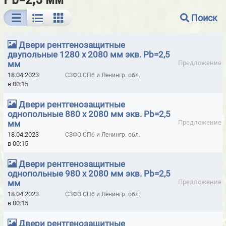
БАРИТОВЫЕ ПАНЕЛИ ДЛЯ РЕНТГЕНКАБИНЕТОВ
Поиск
ВИБРОМЕТРЫ - ПРИБОРЫ МГНОВЕННОЙ ОЦЕНКИ СОСТОЯНИЯ
ПОДШИПНИКОВ
Двери рентгенозащитные
двупольные 1280 х 2080 мм экв. Pb=2,5
ГАЗОАНАЛИЗАТОРЫ ALTAIR
ГАЗОСИГНАЛИЗАТОРЫ
мм
Предложение
18.04.2023
СЗФО СПб и Ленингр. обл.
ГЕРМЕТИК КРОВЕЛЬНЫЙ И ГИДРОИЗОЛЯЦИОННЫЙ ELAPROOF
в 00:15
(ФИНЛЯНДИЯ)
Двери рентгенозащитные
ГЕРМЕТИКИ HILTI
ГЕРМЕТИКИ ISO-CHEMICALS
однопольные 880 х 2080 мм экв. Pb=2,5
мм
Предложение
ГЕРМЕТИКИ LOCTITE
ГЕРМЕТИКИ MAKROFIX МОРОЗОСТОЙКИЕ
18.04.2023
СЗФО СПб и Ленингр. обл.
в 00:15
ГЕРМЕТИКИ MAKROFLEX
ГЕРМЕТИКИ MAPURA
ГЕРМЕТИКИ MASTERFIX
ГЕРМЕТИКИ MASTERSIL
Двери рентгенозащитные
однопольные 980 х 2080 мм экв. Pb=2,5
ГЕРМЕТИКИ PENOSIL
ГЕРМЕТИКИ RAMSAUER
мм
Предложение
18.04.2023
СЗФО СПб и Ленингр. обл.
ГЕРМЕТИКИ SILA PRO
ГЕРМЕТИКИ SOUDAL
в 00:15
ГЕРМЕТИКИ TREMCO ILLBRUCK
Двери рентгенозащитные