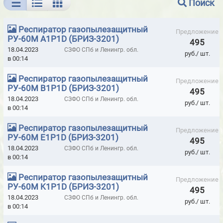
Поиск
БАРИТОВЫЕ ПАНЕЛИ ДЛЯ РЕНТГЕНКАБИНЕТОВ
Респиратор газопылезащитный
ВИБРОМЕТРЫ - ПРИБОРЫ МГНОВЕННОЙ ОЦЕНКИ СОСТОЯНИЯ
Предложение
РУ-60М A1P1D (БРИЗ-3201)
495
ПОДШИПНИКОВ
18.04.2023
СЗФО СПб и Ленингр. обл.
руб./ шт.
в 00:14
ГАЗОАНАЛИЗАТОРЫ ALTAIR
ГАЗОСИГНАЛИЗАТОРЫ
Респиратор газопылезащитный
ГЕРМЕТИК КРОВЕЛЬНЫЙ И ГИДРОИЗОЛЯЦИОННЫЙ ELAPROOF
Предложение
РУ-60М B1P1D (БРИЗ-3201)
(ФИНЛЯНДИЯ)
495
18.04.2023
СЗФО СПб и Ленингр. обл.
руб./ шт.
ГЕРМЕТИКИ HILTI
ГЕРМЕТИКИ ISO-CHEMICALS
в 00:14
ГЕРМЕТИКИ LOCTITE
ГЕРМЕТИКИ MAKROFIX МОРОЗОСТОЙКИЕ
Респиратор газопылезащитный
Предложение
РУ-60М E1P1D (БРИЗ-3201)
495
ГЕРМЕТИКИ MAKROFLEX
ГЕРМЕТИКИ MAPURA
18.04.2023
СЗФО СПб и Ленингр. обл.
руб./ шт.
в 00:14
ГЕРМЕТИКИ MASTERFIX
ГЕРМЕТИКИ MASTERSIL
Респиратор газопылезащитный
ГЕРМЕТИКИ PENOSIL
ГЕРМЕТИКИ RAMSAUER
Предложение
РУ-60М K1P1D (БРИЗ-3201)
495
ГЕРМЕТИКИ SILA PRO
ГЕРМЕТИКИ SOUDAL
18.04.2023
СЗФО СПб и Ленингр. обл.
руб./ шт.
в 00:14
ГЕРМЕТИКИ TREMCO ILLBRUCK