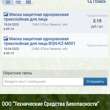
Поиск
ВИБРОМЕТРЫ - ПРИБОРЫ МГНОВЕННОЙ ОЦЕНКИ СОСТОЯНИЯ
ПОДШИПНИКОВ
Маска защитная одноразовая
Предложение
трехслойная для лица
2.15
ГАЗОАНАЛИЗАТОРЫ ALTAIR
ГАЗОСИГНАЛИЗАТОРЫ
18.04.2023
СЗФО СПб и Ленингр. обл.
руб./ шт.
в 00:14
ГЕРМЕТИК КРОВЕЛЬНЫЙ И ГИДРОИЗОЛЯЦИОННЫЙ ELAPROOF
(ФИНЛЯНДИЯ)
Маска защитная одноразовая
трехслойная для лица BQN-KZ-M001
ГЕРМЕТИКИ HILTI
ГЕРМЕТИКИ ISO-CHEMICALS
Предложение
18.04.2023
СЗФО СПб и Ленингр. обл.
ГЕРМЕТИКИ LOCTITE
ГЕРМЕТИКИ MAKROFIX МОРОЗОСТОЙКИЕ
в 00:14
ГЕРМЕТИКИ MAKROFLEX
ГЕРМЕТИКИ MAPURA
ГЕРМЕТИКИ MASTERFIX
ГЕРМЕТИКИ MASTERSIL
Обратная связь
ГЕРМЕТИКИ PENOSIL
ГЕРМЕТИКИ RAMSAUER
Отправить
ГЕРМЕТИКИ SILA PRO
ГЕРМЕТИКИ SOUDAL
ГЕРМЕТИКИ TREMCO ILLBRUCK
ООО "Технические Средства Безопасности"
ГЕРМЕТИКИ U-SEAL (NPT SRL, ИТАЛИЯ)