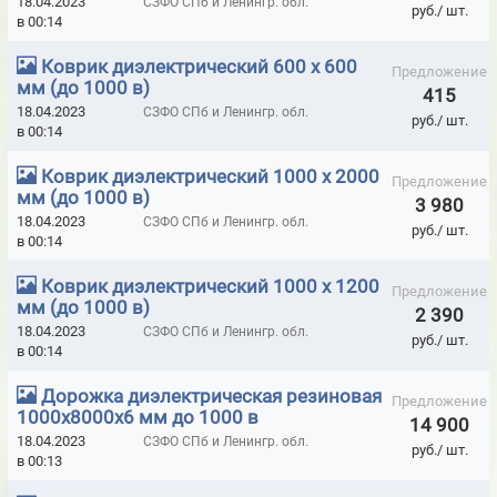
18.04.2023
СЗФО СПб и Ленингр. обл.
руб./ шт.
в 00:14
ЗАЗЕМЛЕНИЯ ПЕРЕНОСНЫЕ ПОДСТАНЦИОННЫЕ ЗПП ДО 220 КВТ
Коврик диэлектрический 600 х 600
Предложение
ЗАЗЕМЛЕНИЯ ПЕРЕНОСНЫЕ ПОДСТАНЦИОННЫЕ ЗПП ДО 35 КВТ
мм (до 1000 в)
415
18.04.2023
СЗФО СПб и Ленингр. обл.
ИЗМЕРИТЕЛИ РАССТОЯНИЯ УЛЬТРАЗВУКОВЫЕ
руб./ шт.
в 00:14
КЛАПАНЫ ДЛЯ ПОЖАРНЫХ ШКАФОВ ДИНАРМ
Коврик диэлектрический 1000 х 2000
Предложение
мм (до 1000 в)
КЛЕЙ PENOSIL ХОЛОДНАЯ СВАРКА
3 980
18.04.2023
СЗФО СПб и Ленингр. обл.
руб./ шт.
КЛЕЙ ДЛЯ ТРУБ ИЗ ПВХ TANGIT PVC-U
КЛЕЙ МОМЕНТ
в 00:14
КЛЕЙ ЭПОКСИДНЫЙ ADHESOL ДВУХКОМПОНЕНТНЫЙ
Коврик диэлектрический 1000 х 1200
Предложение
мм (до 1000 в)
2 390
КЛЕЙ ЭПОКСИДНЫЙ ADHESOL ОДНОКОМПОНЕНТНЫЙ
18.04.2023
СЗФО СПб и Ленингр. обл.
руб./ шт.
в 00:14
КЛЕЙ ЭПОКСИДНЫЙ ARALDITE
Дорожка диэлектрическая резиновая
КЛЕЙ ЭПОКСИДНЫЙ RUBOND ДВУХКОМПОНЕНТНЫЙ
Предложение
1000х8000х6 мм до 1000 в
14 900
КЛЕЙ ЭПОКСИДНЫЙ RUBOND ОДНОКОМПОНЕНТНЫЙ
18.04.2023
СЗФО СПб и Ленингр. обл.
руб./ шт.
в 00:13
КЛЕЙ ЭПОКСИДНЫЙ ХОЛОДНАЯ СВАРКА "АЛМАЗ"