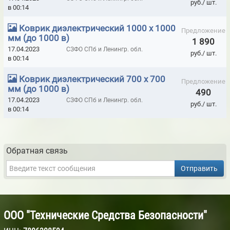
руб./ шт.
в 00:14
МАТЫ ТЕПЛОЗВУКОИЗОЛЯЦИОННЫЕ МАРКИ STOPHEAT
Коврик диэлектрический 1000 х 1000
МАТЫ ТЕПЛОЗВУКОИЗОЛЯЦИОННЫЕ МАРОК АТМ И БЗМ
Предложение
мм (до 1000 в)
1 890
МОДУЛИ ПОЖАРОТУШЕНИЯ BONTEL
17.04.2023
СЗФО СПб и Ленингр. обл.
руб./ шт.
в 00:14
МОДУЛИ ПОРОШКОВОГО ПОЖАРОТУШЕНИЯ (АВТОНОМНЫЕ) ДЛЯ
ЧАСТНОГО СЕКТОРА (КОТТЕДЖИ, ДОМА, ДАЧИ, ГАРАЖИ И Т.П.)
Коврик диэлектрический 700 х 700
Предложение
мм (до 1000 в)
490
МОДУЛИ ПОРОШКОВОГО ПОЖАРОТУШЕНИЯ БУРАН
17.04.2023
СЗФО СПб и Ленингр. обл.
руб./ шт.
в 00:14
МОДУЛИ ПОРОШКОВОГО ПОЖАРОТУШЕНИЯ ТУНГУС
НАБОРЫ ДИЭЛЕКТРИЧЕСКИХ ИНСТРУМЕНТОВ
Обратная связь
НАБОРЫ ИНСТРУМЕНТОВ РЕЛЕЙЩИКА ДЛЯ СЛУЖБ РЗА
Отправить
НАКЛАДКИ И КОЛПАКИ ЭЛЕКТРОИЗОЛИРУЮЩИЕ
ОПОВЕЩАТЕЛИ СВЕТОВЫЕ ИЗ НЕРЖАВЕЮЩЕЙ СТАЛИ
ОПОВЕЩАТЕЛИ СВЕТОДИОДНЫЕ
ООО "Технические Средства Безопасности"
ОРОСИТЕЛИ TYCO ГОРИЗОНТАЛЬНЫЕ