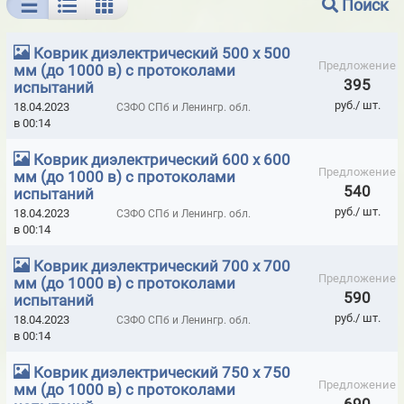
Поиск
БАРИТОВЫЕ ПАНЕЛИ ДЛЯ РЕНТГЕНКАБИНЕТОВ
Коврик диэлектрический 500 х 500
ВИБРОМЕТРЫ - ПРИБОРЫ МГНОВЕННОЙ ОЦЕНКИ СОСТОЯНИЯ
Предложение
мм (до 1000 в) с протоколами
ПОДШИПНИКОВ
395
испытаний
руб./ шт.
18.04.2023
СЗФО СПб и Ленингр. обл.
ГАЗОАНАЛИЗАТОРЫ ALTAIR
ГАЗОСИГНАЛИЗАТОРЫ
в 00:14
ГЕРМЕТИК КРОВЕЛЬНЫЙ И ГИДРОИЗОЛЯЦИОННЫЙ ELAPROOF
Коврик диэлектрический 600 х 600
(ФИНЛЯНДИЯ)
Предложение
мм (до 1000 в) с протоколами
540
испытаний
ГЕРМЕТИКИ HILTI
ГЕРМЕТИКИ ISO-CHEMICALS
руб./ шт.
18.04.2023
СЗФО СПб и Ленингр. обл.
ГЕРМЕТИКИ LOCTITE
ГЕРМЕТИКИ MAKROFIX МОРОЗОСТОЙКИЕ
в 00:14
ГЕРМЕТИКИ MAKROFLEX
ГЕРМЕТИКИ MAPURA
Коврик диэлектрический 700 х 700
Предложение
мм (до 1000 в) с протоколами
ГЕРМЕТИКИ MASTERFIX
ГЕРМЕТИКИ MASTERSIL
590
испытаний
руб./ шт.
18.04.2023
СЗФО СПб и Ленингр. обл.
ГЕРМЕТИКИ PENOSIL
ГЕРМЕТИКИ RAMSAUER
в 00:14
ГЕРМЕТИКИ SILA PRO
ГЕРМЕТИКИ SOUDAL
Коврик диэлектрический 750 х 750
Предложение
ГЕРМЕТИКИ TREMCO ILLBRUCK
мм (до 1000 в) с протоколами