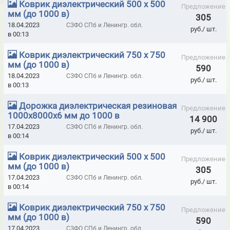
Коврик диэлектрический 500 х 500
Предложение
КЛЕЩИ ТОКОИЗМЕРИТЕЛЬНЫЕ
мм (до 1000 в)
305
18.04.2023
СЗФО СПб и Ленингр. обл.
КОМБИНЕЗОНЫ ОДНОРАЗОВЫЕ ROSSAFE
руб./ шт.
в 00:13
КОМБИНЕЗОНЫ ОДНОРАЗОВЫЕ КАСПЕР
Коврик диэлектрический 750 х 750
Предложение
мм (до 1000 в)
КОМПЛЕКТЫ СРЕДСТВ ЗАЩИТЫ ДО 1000В
590
18.04.2023
СЗФО СПб и Ленингр. обл.
руб./ шт.
КОМПЛЕКТЫ СРЕДСТВ ЗАЩИТЫ СВЫШЕ 1000В
в 00:13
КОРОБКИ МОНТАЖНЫЕ ОГНЕСТОЙКИЕ IP41
Дорожка диэлектрическая резиновая
Предложение
1000х8000х6 мм до 1000 в
14 900
ЛИЦЕВЫЕ ЧАСТИ К ПРОТИВОГАЗАМ ППФ-5
МАСКИ ЗАЩИТНЫЕ
17.04.2023
СЗФО СПб и Ленингр. обл.
руб./ шт.
в 00:14
МАСКИ И ПОЛУМАСКИ 3M
Коврик диэлектрический 500 х 500
МАСКИ МЕДИЦИНСКИЕ И ГИГИЕНИЧЕСКИЕ
Предложение
мм (до 1000 в)
305
МАСКИ ПОЛНОЛИЦЕВЫЕ БРИЗ
17.04.2023
СЗФО СПб и Ленингр. обл.
руб./ шт.
в 00:14
МАТЕРИАЛЫ КРОВЕЛЬНЫЕ ЭЛАСТОМЕРИК
Коврик диэлектрический 750 х 750
Предложение
МАТЫ КРЕМНЕЗЕМНЫЕ ИГЛОПРОБИВНЫЕ ТЕПЛОИЗОЛЯЦИОННЫЕ
мм (до 1000 в)
590
SUPERSILKA (КРЕМНЕЗЕМНЫЙ МАТ БЕЗ ПРОШИВКИ НИТЬЮ)
17.04.2023
СЗФО СПб и Ленингр. обл.