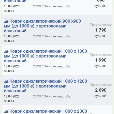
690
испытаний
ГЕРМЕТИКИ U-SEAL (NPT SRL, ИТАЛИЯ)
руб./ шт.
18.04.2023
СЗФО СПб и Ленингр. обл.
в 00:14
ГЕРМЕТИКИ ГИДРОИЗОЛЯЦИОННЫЕ TPH WATERPROOFING
SYSTEMS
Коврик диэлектрический 900 х900
Предложение
мм (до 1000 в) с протоколами
ГЕРМЕТИКИ КРОВЕЛЬНЫЕ И ГИДРОИЗОЛЯЦИОННЫЕ ИННОТЕХ
1 790
испытаний
руб./ шт.
18.04.2023
СЗФО СПб и Ленингр. обл.
ГЕРМЕТИКИ КРОНБИЛД
ГЕРМЕТИКИ ОГНЕЗАЩИТНЫЕ
в 00:14
ГЕРМЕТИКИ ОГНЕСТОЙКИЕ СИЛОТЕРМ
Коврик диэлектрический 1000 х 1000
Предложение
мм (до 1000 в) с протоколами
ГЕРМЕТИКИ ОТТО-CHEMIE
ГЕРМЕТИКИ ОТТО-ХИМИЯ
1 990
испытаний
ГЕРМЕТИКИ ПЕНТЭЛАСТ
ГЕРМЕТИКИ ПРОТИВОПОЖАРНЫЕ
руб./ шт.
18.04.2023
СЗФО СПб и Ленингр. обл.
в 00:14
ГЕРМЕТИКИ, КЛЕЙ COSMOFEN
Коврик диэлектрический 1000 х 1200
ГЕРМЕТИКИ, ПЕНА МОНТАЖНАЯ, ИНСТРУМЕНТ HILTI
Предложение
мм (до 1000 в) с протоколами
2 690
испытаний
ДВЕРИ ENDURO ДЛЯ БОЛЬНИЧНЫХ ПАЛАТ, МЕДИЦИНСКИХ
руб./ шт.
18.04.2023
СЗФО СПб и Ленингр. обл.
УЧРЕЖДЕНИЙ
в 00:14
ДВЕРИ ВЛАГОСТОЙКИЕ AQVA
Коврик диэлектрический 1000 х 2000