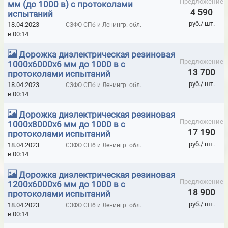
Предложение
мм (до 1000 в) с протоколами
ДВЕРИ ВЛАГОСТОЙКИЕ КОМПОЗИТНЫЕ КАПЕЛЬ (KAPELLI)
4 590
испытаний
ДВЕРИ КАПЕЛЬ (KAPELLI UNIVERSAL)
руб./ шт.
18.04.2023
СЗФО СПб и Ленингр. обл.
в 00:14
ДВЕРИ КАПЕЛЬ (KAPELLI) CLASSIC ГЛАДКИЕ БЕЛЫЕ
Дорожка диэлектрическая резиновая
ДВЕРИ КАПЕЛЬ (KAPELLI) CLASSIC ГЛАДКИЕ В ПЛЕНКЕ
Предложение
1000х6000х6 мм до 1000 в с
13 700
протоколами испытаний
ДВЕРИ КАПЕЛЬ (KAPELLI) CLASSIC ГЛАДКИЕ МОНОКОЛОР
руб./ шт.
18.04.2023
СЗФО СПб и Ленингр. обл.
в 00:14
ДВЕРИ КАПЕЛЬ (KAPELLI) CONNECT
Дорожка диэлектрическая резиновая
ДВЕРИ МОД. MUK RTG РЕНТГЕНОЗАЩИТНЫЕ С РЕГУЛИРУЕМОЙ
Предложение
1000х8000х6 мм до 1000 в с
АЛЮМ.КОРОБКОЙ
17 190
протоколами испытаний
ДВЕРИ ПРОИЗВОДСТВА MUOVIUS OY (ФИНЛЯНДИЯ)
руб./ шт.
18.04.2023
СЗФО СПб и Ленингр. обл.
в 00:14
ДИЭЛЕКТРИЧЕСКИЕ БОТЫ, ГАЛОШИ
Дорожка диэлектрическая резиновая
ДИЭЛЕКТРИЧЕСКИЕ НОЖНИЦЫ
Предложение
1200х6000х6 мм до 1000 в с
18 900
протоколами испытаний
ДИЭЛЕКТРИЧЕСКИЕ ПЕРЧАТКИ
руб./ шт.
18.04.2023
СЗФО СПб и Ленингр. обл.
в 00:14
ДИЭЛЕКТРИЧЕСКИЕ ПОДМОСТИ