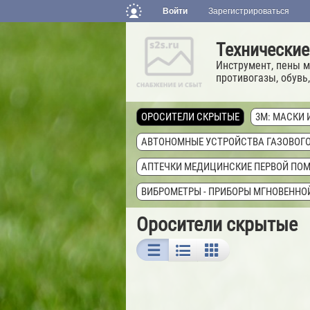
Войти
Зарегистрироваться
Технические
Инструмент, пены м
противогазы, обувь,
ОРОСИТЕЛИ СКРЫТЫЕ
3M: МАСКИ 
АВТОНОМНЫЕ УСТРОЙСТВА ГАЗОВОГ
АПТЕЧКИ МЕДИЦИНСКИЕ ПЕРВОЙ ПО
ВИБРОМЕТРЫ - ПРИБОРЫ МГНОВЕНН
ГЕРМЕТИК КРОВЕЛЬНЫЙ И ГИДРОИЗО
Оросители скрытые
ГЕРМЕТИКИ LOCTITE
ГЕРМЕТИКИ M
ГЕРМЕТИКИ MASTERSIL
ГЕРМЕТИКИ
ГЕРМЕТИКИ TREMCO ILLBRUCK
ГЕРМ