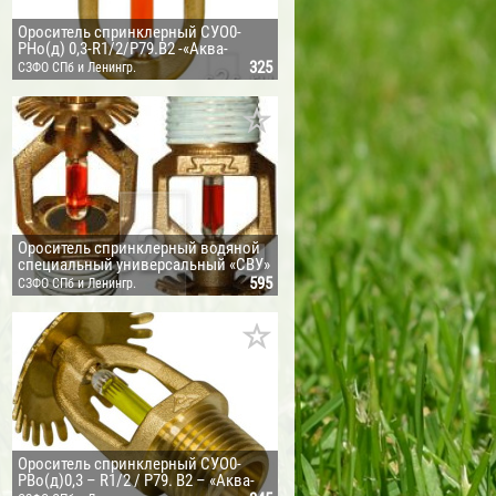
ЕЗАЩИТНЫЕ
Ороситель спринклерный CУО0-
РНо(д) 0,3-R1/2/P79.В2 -«Аква-
КИ ПЕНТЭЛАСТ
Гефест»
325
СЗФО СПб и Ленингр.
обл.
МЕНТ HILTI
Ороситель спринклерный водяной
специальный универсальный «СВУ»
CBS0-PУо(д)0,30-R1/2/P182.B3-«CBУ-
595
СЗФО СПб и Ленингр.
UOVIUS OY (ФИНЛЯНДИЯ)
К57М»
обл.
ИЦЫ
ДИЭЛЕКТРИЧЕСКИЕ ПЕРЧАТКИ
ИТЫ
Ороситель спринклерный СУО0-
РВо(д)0,3 – R1/2 / P79. B2 – «Аква-