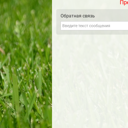
Пр
ГЕРМЕТИКИ КРОВЕЛЬНЫЕ И ГИДРОИЗ
ГЕРМЕТИКИ ОГНЕСТОЙКИЕ СИЛОТЕРМ
Обратная связь
ГЕРМЕТИКИ ПРОТИВОПОЖАРНЫЕ
Г
ДВЕРИ ENDURO ДЛЯ БОЛЬНИЧНЫХ ПА
ДВЕРИ ВЛАГОСТОЙКИЕ КОМПОЗИТНЫЕ 
ДВЕРИ КАПЕЛЬ (KAPELLI) CLASSIC ГЛ
ДВЕРИ КАПЕЛЬ (KAPELLI) CLASSIC Г
ДВЕРИ МОД. MUK RTG РЕНТГЕНОЗАЩ
ДИЭЛЕКТРИЧЕСКИЕ БОТЫ, ГАЛОШИ
ДИЭЛЕКТРИЧЕСКИЕ ПОДМОСТИ
ДИ
ДИЭЛЕКТРИЧЕСКИЕ СТРЕМЯНКИ
Д
ДОЗИМЕТРЫ-РАДИОМЕТРЫ ПРОФЕСС
ЗАЗЕМЛЕНИЯ ПЕРЕНОСНЫЕ ЛИНЕЙНЫЕ 