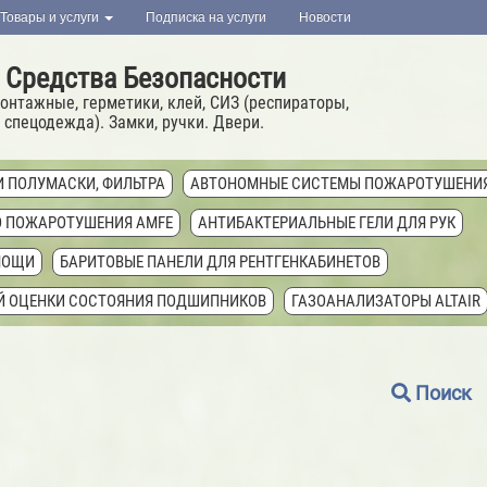
Товары и услуги
Подписка на услуги
Новости
 Средства Безопасности
онтажные, герметики, клей, СИЗ (респираторы,
 спецодежда). Замки, ручки. Двери.
И ПОЛУМАСКИ, ФИЛЬТРА
АВТОНОМНЫЕ СИСТЕМЫ ПОЖАРОТУШЕНИ
О ПОЖАРОТУШЕНИЯ AMFE
АНТИБАКТЕРИАЛЬНЫЕ ГЕЛИ ДЛЯ РУК
МОЩИ
БАРИТОВЫЕ ПАНЕЛИ ДЛЯ РЕНТГЕНКАБИНЕТОВ
ОЙ ОЦЕНКИ СОСТОЯНИЯ ПОДШИПНИКОВ
ГАЗОАНАЛИЗАТОРЫ ALTAIR
ЛЯЦИОННЫЙ ELAPROOF (ФИНЛЯНДИЯ)
ГЕРМЕТИКИ HILTI
ГЕРМЕТИ
AKROFIX МОРОЗОСТОЙКИЕ
ГЕРМЕТИКИ MAKROFLEX
ГЕРМЕТИКИ 
Поиск
 PENOSIL
ГЕРМЕТИКИ RAMSAUER
ГЕРМЕТИКИ SILA PRO
ГЕРМЕ
ЕТИКИ U-SEAL (NPT SRL, ИТАЛИЯ)
ГЕРМЕТИКИ ГИДРОИЗОЛЯЦИОННЫ