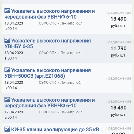
ДВЕРИ ВЛАГОСТОЙКИЕ КОМПОЗИТНЫЕ КАПЕЛЬ (KAPELLI)
Указатель высокого напряжения и
Предложение
ДВЕРИ КАПЕЛЬ (KAPELLI UNIVERSAL)
чередования фаз УВНЧФ 6-10
13 490
18.04.2023
СЗФО СПб и Ленингр. обл.
ДВЕРИ КАПЕЛЬ (KAPELLI) CLASSIC ГЛАДКИЕ БЕЛЫЕ
руб./ шт.
в 00:14
ДВЕРИ КАПЕЛЬ (KAPELLI) CLASSIC ГЛАДКИЕ В ПЛЕНКЕ
Указатель высокого напряжения
Предложение
ДВЕРИ КАПЕЛЬ (KAPELLI) CLASSIC ГЛАДКИЕ МОНОКОЛОР
УВНБУ 6-35
11 790
18.04.2023
СЗФО СПб и Ленингр. обл.
руб./ шт.
ДВЕРИ КАПЕЛЬ (KAPELLI) CONNECT
в 00:14
ДВЕРИ МОД. MUK RTG РЕНТГЕНОЗАЩИТНЫЕ С РЕГУЛИРУЕМОЙ
Указатель высокого напряжения
АЛЮМ.КОРОБКОЙ
УВН–500СЗ (арт.EZ1068)
Предложение
18.04.2023
СЗФО СПб и Ленингр. обл.
ДВЕРИ ПРОИЗВОДСТВА MUOVIUS OY (ФИНЛЯНДИЯ)
в 00:14
ДИЭЛЕКТРИЧЕСКИЕ БОТЫ, ГАЛОШИ
Указатель высокого напряжения и
Предложение
чередования фаз УВНЧФ 6-10
ДИЭЛЕКТРИЧЕСКИЕ КОВРЫ, ДОРОЖКИ
13 490
17.04.2023
СЗФО СПб и Ленингр. обл.
руб./ шт.
ДИЭЛЕКТРИЧЕСКИЕ НОЖНИЦЫ
в 00:14
ДИЭЛЕКТРИЧЕСКИЕ ПЕРЧАТКИ
Предложение
КИ-35 клещи изолирующие до 35 кВ