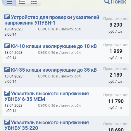
Поиск
БАРИТОВЫЕ ПАНЕЛИ ДЛЯ РЕНТГЕНКАБИНЕТОВ
Устройство для проверки указателей
ВИБРОМЕТРЫ - ПРИБОРЫ МГНОВЕННОЙ ОЦЕНКИ СОСТОЯНИЯ
Предложение
напряжения УПУВН-1
3 290
ПОДШИПНИКОВ
18.04.2023
СЗФО СПб и Ленингр. обл.
руб./ шт.
в 00:14
ГАЗОАНАЛИЗАТОРЫ ALTAIR
ГАЗОСИГНАЛИЗАТОРЫ
Предложение
КИ-10 клещи изолирующие до 10 кВ
ГЕРМЕТИК КРОВЕЛЬНЫЙ И ГИДРОИЗОЛЯЦИОННЫЙ ELAPROOF
1 969
(ФИНЛЯНДИЯ)
18.04.2023
СЗФО СПб и Ленингр. обл.
в 00:14
руб./ шт.
ГЕРМЕТИКИ HILTI
ГЕРМЕТИКИ ISO-CHEMICALS
Предложение
КИ-35 клещи изолирующие до 35 кВ
ГЕРМЕТИКИ LOCTITE
ГЕРМЕТИКИ MAKROFIX МОРОЗОСТОЙКИЕ
2 189
18.04.2023
СЗФО СПб и Ленингр. обл.
в 00:14
руб./ шт.
ГЕРМЕТИКИ MAKROFLEX
ГЕРМЕТИКИ MAPURA
Указатель высокого напряжения
ГЕРМЕТИКИ MASTERFIX
ГЕРМЕТИКИ MASTERSIL
Предложение
УВНБУ 6-35 МЕМ
11 790
ГЕРМЕТИКИ PENOSIL
ГЕРМЕТИКИ RAMSAUER
18.04.2023
СЗФО СПб и Ленингр. обл.
руб./ шт.
в 00:14
ГЕРМЕТИКИ SILA PRO
ГЕРМЕТИКИ SOUDAL
Указатель высокого напряжения
Предложение
ГЕРМЕТИКИ TREMCO ILLBRUCK
УВНБУ 35-220
18 690