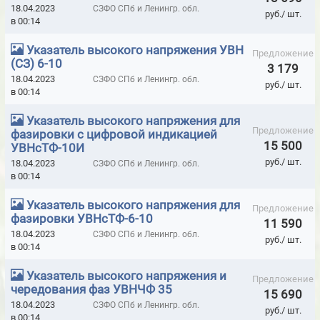
18.04.2023
СЗФО СПб и Ленингр. обл.
ГЕРМЕТИКИ U-SEAL (NPT SRL, ИТАЛИЯ)
руб./ шт.
в 00:14
ГЕРМЕТИКИ ГИДРОИЗОЛЯЦИОННЫЕ TPH WATERPROOFING
Указатель высокого напряжения УВН
SYSTEMS
Предложение
(СЗ) 6-10
3 179
ГЕРМЕТИКИ КРОВЕЛЬНЫЕ И ГИДРОИЗОЛЯЦИОННЫЕ ИННОТЕХ
18.04.2023
СЗФО СПб и Ленингр. обл.
руб./ шт.
в 00:14
ГЕРМЕТИКИ КРОНБИЛД
ГЕРМЕТИКИ ОГНЕЗАЩИТНЫЕ
Указатель высокого напряжения для
ГЕРМЕТИКИ ОГНЕСТОЙКИЕ СИЛОТЕРМ
Предложение
фазировки с цифровой индикацией
15 500
УВНсТФ-10И
ГЕРМЕТИКИ ОТТО-CHEMIE
ГЕРМЕТИКИ ОТТО-ХИМИЯ
руб./ шт.
18.04.2023
СЗФО СПб и Ленингр. обл.
в 00:14
ГЕРМЕТИКИ ПЕНТЭЛАСТ
ГЕРМЕТИКИ ПРОТИВОПОЖАРНЫЕ
Указатель высокого напряжения для
ГЕРМЕТИКИ, КЛЕЙ COSMOFEN
Предложение
фазировки УВНсТФ-6-10
11 590
ГЕРМЕТИКИ, ПЕНА МОНТАЖНАЯ, ИНСТРУМЕНТ HILTI
18.04.2023
СЗФО СПб и Ленингр. обл.
руб./ шт.
в 00:14
ДВЕРИ ENDURO ДЛЯ БОЛЬНИЧНЫХ ПАЛАТ, МЕДИЦИНСКИХ
УЧРЕЖДЕНИЙ
Указатель высокого напряжения и
Предложение
чередования фаз УВНЧФ 35
15 690
ДВЕРИ ВЛАГОСТОЙКИЕ AQVA
18.04.2023
СЗФО СПб и Ленингр. обл.
руб./ шт.
в 00:14