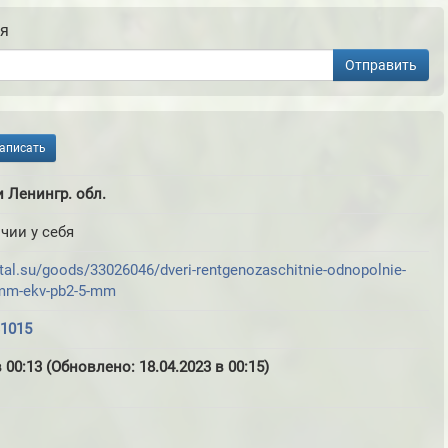
ия
Отправить
аписать
 Ленингр. обл.
чии у себя
tal.su/goods/33026046/dveri-rentgenozaschitnie-odnopolnie-
-mm-ekv-pb2-5-mm
31015
в 00:13 (Обновлено: 18.04.2023 в 00:15)