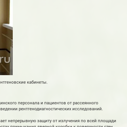
ентгеновские кабинеты.
инского персонала и пациентов от рассеянного
оведении рентгенодиагностических исследований.
ает непрерывную защиту от излучения по всей площади
естах примыкания дверной коробки к поверхности стен