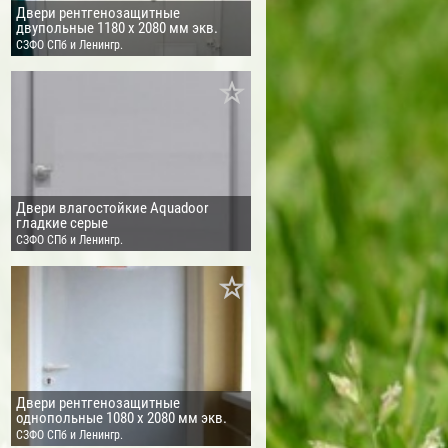
Двери рентгенозащитные
двупольные 1180 х 2080 мм экв.
Pb=2,5 мм
СЗФО СПб и Ленингр.
обл.
Двери влагостойкие Aquadoor
гладкие серые
СЗФО СПб и Ленингр.
обл.
Двери рентгенозащитные
однопольные 1080 х 2080 мм экв.
Pb=1,0 мм
СЗФО СПб и Ленингр.