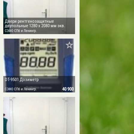
Двери рентгенозащитные
двупольные 1280 х 2080 мм экв.
Pb=4,0 мм
СЗФО СПб и Ленингр.
обл.
DT-9501 Дозиметр
40 900
СЗФО СПб и Ленингр.
обл.