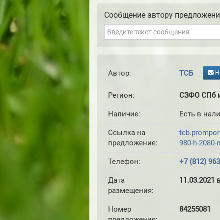
Сообщение автору предложен
Автор:
ТСБ
Н
Регион:
СЗФО СПб и
Наличие:
Есть в нали
Ссылка на
tcb.prompor
предложение:
980-h-2080
Телефон:
+7 (812) 96
Дата
11.03.2021 
размещения:
Номер
84255081
предложения: