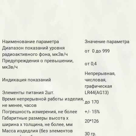
Наименование параметра
Значение параметра
Диапазон показаний уровня
от 0 до 999
радиоактивного фона, мкЗв/ч
Предупреждения о превышении,
от 0,4
мкЗв/ч
Непрерывная,
Индикация показаний
числовая,
графическая
Элементы питания 2шт.
LR44(AG13)
Время непрерывной работы изделия,
до 170
не менее, часов
Погрешность измерения, не более
+/- 15%
Габаритные размеры высота х
20*126
ширина х толщина, не более, мм
Масса издедлия (без элементов
30 гр.