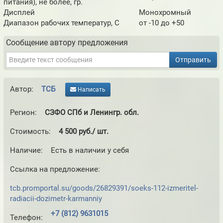
питания), не более, гр.
Дисплей
Монохромный
Диапазон рабочих температур, С
от -10 до +50
Сообщение автору предложения
Отправить
Автор:
ТСБ
Написать
Регион:
СЗФО СПб и Ленингр. обл.
Стоимость:
4 500 руб./ шт.
Наличие:
Есть в наличии у себя
Ссылка на предложение:
tcb.promportal.su/goods/26829391/soeks-112-izmeritel-
radiacii-dozimetr-karmanniy
+7 (812) 9631015
Телефон: